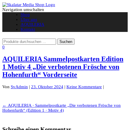
Navigation umschalten
Shop
Über uns
AQUILERIA
Kontakt
0
AQUILERIA Sammelpostkarten Edition
1 Motiv 4 „Die verbotenen Frösche von
Hohenfurth“ Vorderseite
Von
SvAdmin
|
23. Oktober 2024
|
Keine Kommentare
|
Beitragsnavigation
←
AQUILERIA · Sammelpostkarte „Die verbotenen Frösche von
Hohenfurth“ (Edition 1 · Motiv 4)
Schreibe einen Kommentar