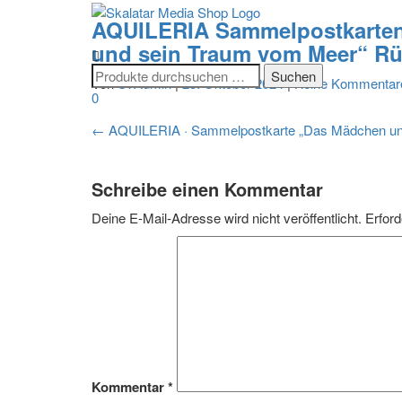
AQUILERIA Sammelpostkarten 
und sein Traum vom Meer“ Rü
Von
SvAdmin
|
23. Oktober 2024
|
Keine Kommentar
0
Beitragsnavigation
←
AQUILERIA · Sammelpostkarte „Das Mädchen und s
Schreibe einen Kommentar
Deine E-Mail-Adresse wird nicht veröffentlicht.
Erford
Kommentar
*